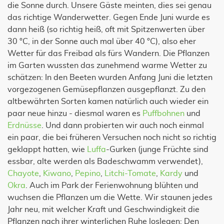
die Sonne durch. Unsere Gäste meinten, dies sei genau
das richtige Wanderwetter. Gegen Ende Juni wurde es
dann heiß (so richtig heiß, oft mit Spitzenwerten über
30 °C, in der Sonne auch mal über 40 °C), also eher
Wetter für das Freibad als fürs Wandern. Die Pflanzen
im Garten wussten das zunehmend warme Wetter zu
schätzen: In den Beeten wurden Anfang Juni die letzten
vorgezogenen Gemüsepflanzen ausgepflanzt. Zu den
altbewährten Sorten kamen natürlich auch wieder ein
paar neue hinzu - diesmal waren es
Puffbohnen
und
Erdnüsse
. Und dann probierten wir auch noch einmal
ein paar, die bei früheren Versuchen noch nicht so richtig
geklappt hatten, wie
Luffa
-Gurken (junge Früchte sind
essbar, alte werden als Badeschwamm verwendet),
Chayote
,
Kiwano
,
Pepino
,
Litchi-Tomate
,
Kardy
und
Okra
. Auch im Park der Ferienwohnung blühten und
wuchsen die Pflanzen um die Wette. Wir staunen jedes
Jahr neu, mit welcher Kraft und Geschwindigkeit die
Pflanzen nach ihrer winterlichen Ruhe loslegen: Den