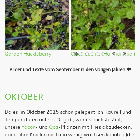
Garden Huckleberry
Chichiquelite (Hai Tien Tsai)
W
Bilder und Texte vom September in den vorigen Jahren
OKTOBER
Da es im
Oktober 2025
schon gelegentlich Raureif und
Temperaturen unter 0 °C gab, war es höchste Zeit,
unsere
Yacon
- und
Oca
-Pflanzen mit Flies abzudecken,
damit ihre Knollen noch ein wenig wachsen konnten (die