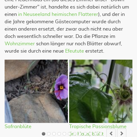
under-Zimmer" ist, handelte es sich dabei natürlich um
einen
in Neuseeland heimischen Flatterer
), und der in
die Jahre gekommene Gästecomputer wurde durch
einen anderen ersetzt, der zwar auch nicht neu aber
doch wesentlich schneller war. Da die Pflanze im
Wohnzimmer
schon länger nur noch Blätter abwurf,
wurde sie durch eine neue
Efeutute
erstetzt.
Safranblüte
Tropische Passionsblume
P
(im Haus) blüht
(