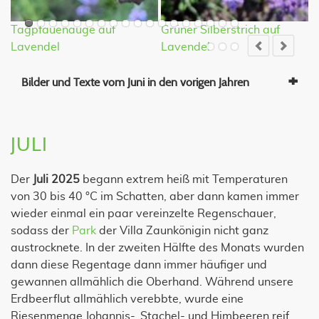
Tagpfauenauge auf
Grüner Silberstrich auf
K
Lavendel
Lavendel
Bilder und Texte vom Juni in den vorigen Jahren
JULI
Der
Juli 2025
begann extrem heiß mit Temperaturen
von 30 bis 40 °C im Schatten, aber dann kamen immer
wieder einmal ein paar vereinzelte Regenschauer,
sodass der
Park
der Villa Zaunkönigin nicht ganz
austrocknete. In der zweiten Hälfte des Monats wurden
dann diese Regentage dann immer häufiger und
gewannen allmählich die Oberhand. Während unsere
Erdbeerflut allmählich verebbte, wurde eine
Riesenmenge Johannis-, Stachel- und Himbeeren reif