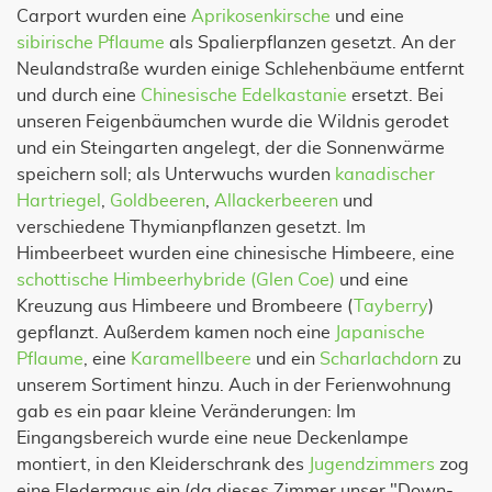
Carport wurden eine
Aprikosenkirsche
und eine
sibirische Pflaume
als Spalierpflanzen gesetzt. An der
Neulandstraße wurden einige Schlehenbäume entfernt
und durch eine
Chinesische Edelkastanie
ersetzt. Bei
unseren Feigenbäumchen wurde die Wildnis gerodet
und ein Steingarten angelegt, der die Sonnenwärme
speichern soll; als Unterwuchs wurden
kanadischer
Hartriegel
,
Goldbeeren
,
Allackerbeeren
und
verschiedene Thymianpflanzen gesetzt. Im
Himbeerbeet wurden eine chinesische Himbeere, eine
schottische Himbeerhybride (Glen Coe)
und eine
Kreuzung aus Himbeere und Brombeere (
Tayberry
)
gepflanzt. Außerdem kamen noch eine
Japanische
Pflaume
, eine
Karamellbeere
und ein
Scharlachdorn
zu
unserem Sortiment hinzu. Auch in der Ferienwohnung
gab es ein paar kleine Veränderungen: Im
Eingangsbereich wurde eine neue Deckenlampe
montiert, in den Kleiderschrank des
Jugendzimmers
zog
eine Fledermaus ein (da dieses Zimmer unser "Down-