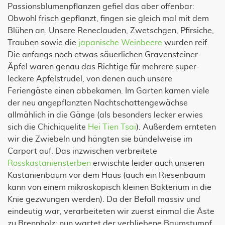
Passionsblumenpflanzen gefiel das aber offenbar:
Obwohl frisch gepflanzt, fingen sie gleich mal mit dem
Blühen an. Unsere Reneclauden, Zwetschgen, Pfirsiche,
Trauben sowie die
japanische Weinbeere
wurden reif.
Die anfangs noch etwas säuerlichen Gravensteiner-
Äpfel waren genau das Richtige für mehrere super-
leckere Apfelstrudel, von denen auch unsere
Feriengäste einen abbekamen. Im Garten kamen viele
der neu angepflanzten Nachtschattengewächse
allmählich in die Gänge (als besonders lecker erwies
sich die Chichiquelite
Hei Tien Tsai
). Außerdem ernteten
wir die Zwiebeln und hängten sie bündelweise im
Carport auf. Das inzwischen verbreitete
Rosskastaniensterben
erwischte leider auch unseren
Kastanienbaum vor dem Haus (auch ein Riesenbaum
kann von einem mikroskopisch kleinen Bakterium in die
Knie gezwungen werden). Da der Befall massiv und
eindeutig war, verarbeiteten wir zuerst einmal die Äste
zu Brennholz; nun wartet der verbliebene Baumstumpf