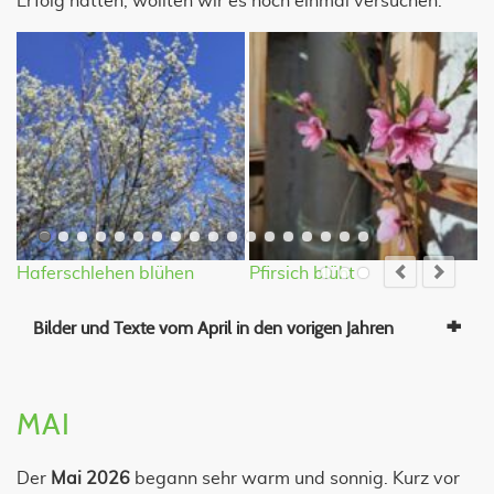
Erfolg hatten, wollten wir es noch einmal versuchen.
Haferschlehen blühen
Pfirsich blüht
A
Bilder und Texte vom April in den vorigen Jahren
MAI
Der
Mai 2026
begann sehr warm und sonnig. Kurz vor