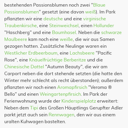
bestehenden Passionsblumen noch zwei "
Blaue
Passionsblumen
" gesetzt (eine davon
weiß
). Im Park
pflanzten wir eine
deutsche
und eine
virginische
Traubenkirsche
, eine
Steinweichsel
, einen
Hollunder
"Haschberg" und eine
Baumhasel
. Neben die
schwarze
Maulbeere
kam noch eine
weiße
, die wir aus Samen
gezogen hatten. Zusätzliche Neulinge waren ein
Westlicher Erdbeerbaum
, eine
Lachsbeere
"Pacific
Rose", eine
Knäuelfrüchtige Berberitze
und die
Chinesische Dattel
"Autumn Beauty", die wir am
Carport neben die dort stehende setzten (die hatte den
Winter mehr schlecht als recht überstanden); außerdem
pflanzten wir noch einen
Aromapfirsich
"Veroma ®
Bello" und einen
Weingartenpfirsich
. Im Park der
Ferienwohnung wurde der
Kinderspielplatz
erweitert:
Neben dem
Tipi
des Großen Häuptlings Gerupfter Adler
parkt jetzt auch sein
Rennwagen
, den wir aus einem
uralten Kuhwagen bastelten.