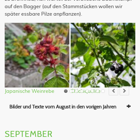
auf den Bagger (auf den Stammstücken wollen wir
später essbare Pilze anpflanzen).
Japanische Weinrebe
Chichiquelite
G
Bilder und Texte vom August in den vorigen Jahren
SEPTEMBER