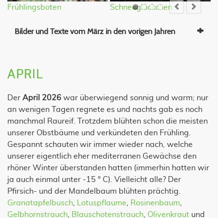
Frühlingsboten
Schneeglöckchen
F
Bilder und Texte vom März in den vorigen Jahren
APRIL
Der
April 2026
war überwiegend sonnig und warm; nur
an wenigen Tagen regnete es und nachts gab es noch
manchmal Raureif. Trotzdem blühten schon die meisten
unserer Obstbäume und verkündeten den Frühling.
Gespannt schauten wir immer wieder nach, welche
unserer eigentlich eher mediterranen Gewächse den
rhöner Winter überstanden hatten (immerhin hatten wir
ja auch einmal unter -15 ° C). Vielleicht alle? Der
Pfirsich- und der Mandelbaum blühten prächtig.
Granatapfelbusch
,
Lotuspflaume
,
Rosinenbaum
,
Gelbhornstrauch
,
Blauschotenstrauch
,
Olivenkraut
und