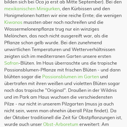
bilden sich bei Oca ja erst ab Mitte September). Bei den
mexikanischen Minigurken
, den Kürbissen und den
Honigmelonen hatten wir eine reiche Ernte; die wenigen
Kiwanos
mussten aber noch nachreifen und die
Wassermelonenpflanze trug nur ein winziges
Melönchen, das noch nicht ausgereift war, als die
Pflanze schon gelb wurde. Bei den zunehmend
unwirtlichen Temperaturen und Wetterverhältnissen
zeigten sich im mediterranen Garten unsere ersten
Safran
-Blüten. Im Haus überraschte uns die tropische
Passionsblumen-Pflanze mit frischen Blüten - und dann
blühten sogar die
Passionsblumen im Garten
und
übertrafen mit ihren weißen und violetten Blüten sogar
noch das tropische "Original". Draußen in der Wildnis
und im Park am Haus wuchsen die verschiedensten
Pilze - nur nicht in unserem Pilzgarten (muss ja auch
nicht sein, wenn man ohnehin überall Pilze findet). Da
der Oktober traditionell die Zeit für Obstpflanzungen ist,
wurde auch unser
Obst-Arboretum
erweitert: Am