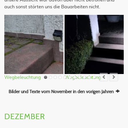
unsere Aussicht war davon aber nicht betroffen und
auch sonst störten uns die Bauarbeiten nicht.
Wegbeleuchtung
Wegbeleuchtung
B
Bilder und Texte vom November in den vorigen Jahren
DEZEMBER