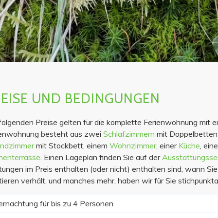
REISE UND BEDINGUNGEN
tion überspringen
folgenden Preise gelten für die komplette Ferienwohnung mit 
ienwohnung besteht aus zwei
Schlafzimmern
mit Doppelbetten 
endzimmer
mit Stockbett, einem
Wohnzimmer
, einer
Küche
, ei
nenterrasse
. Einen Lageplan finden Sie auf der
Ausstattungsse
tungen im Preis enthalten (oder nicht) enthalten sind, wann Sie
ieren verhält, und manches mehr, haben wir für Sie stichpunkta
rnachtung für bis zu 4 Personen