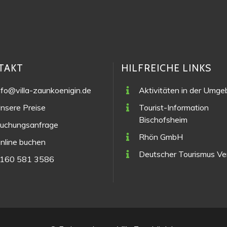
TAKT
HILFREICHE LINKS
nfo@villa-zaunkoenigin.de
Aktivitäten in der Umg
nsere Preise
Tourist-Information
Bischofsheim
uchungsanfrage
Rhön GmbH
nline buchen
Deutscher Tourismus V
160 581 3586