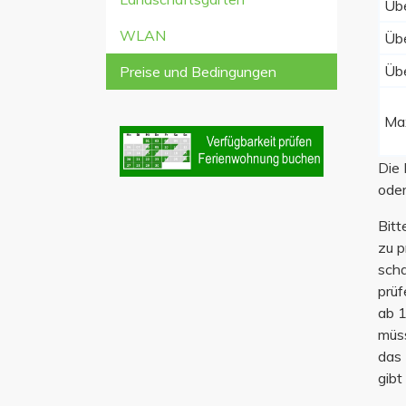
Übe
WLAN
Übe
Übe
Preise und Bedingungen
Ma
Die 
oder
Bitt
zu p
scha
prüf
ab 1
müss
das 
gibt