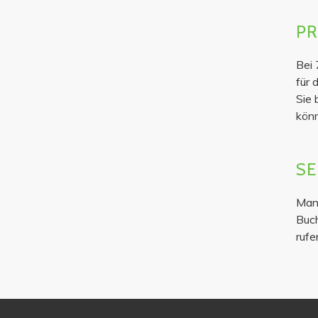
PR
Bei 
für 
Sie 
könn
SE
Manc
Buch
rufe