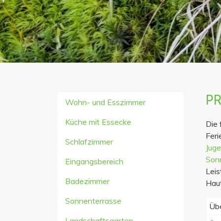
P
Wohn- und Esszimmer
Naviga
Küche mit Essecke
Die 
Fer
Schlafzimmer
Jug
Son
Eingangsbereich
Leis
Badezimmer
Haut
Sonnenterrasse
Übe
Landschaftsgarten